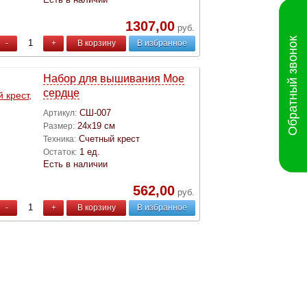
1307,00
руб.
Обратный звонок
-
+
В корзину
В избранное
Набор для вышивания Мое
сердце
СШ-007
Артикул:
24х19 см
Размер:
Счетный крест
Техника:
1 ед.
Остаток:
Есть в наличии
562,00
руб.
-
+
В корзину
В избранное