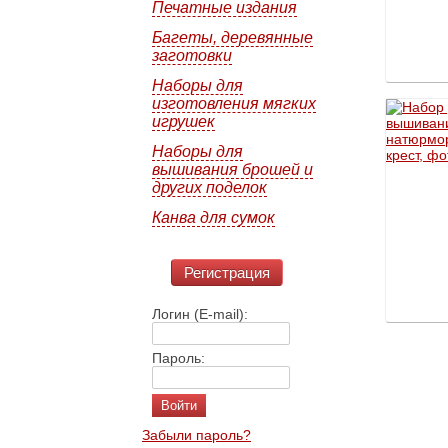
Печатные издания
Багеты, деревянные
заготовки
Наборы для
изготовления мягких
игрушек
Наборы для
вышивания брошей и
других поделок
Канва для сумок
Регистрация
Логин (E-mail):
Пароль:
Забыли пароль?