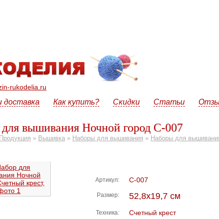
n-rukodelia.ru
и доставка
Как купить?
Скидки
Статьи
Отз
 для вышивания Ночной город С-007
Продукция
»
Вышивка
»
Наборы для вышивания
»
Наборы для вышивания
С-007
Артикул:
52,8х19,7 см
Размер:
Счетный крест
Техника: