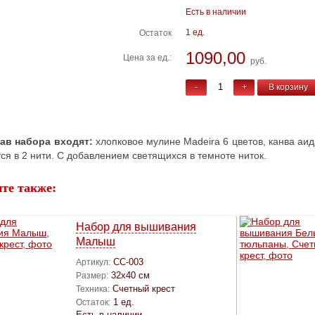
Есть в наличии
1 ед.
Остаток
1090,00
Цена за ед.:
руб.
-
+
В корзину
тав набора входят:
хлопковое мулине Madeira 6 цветов, канва аида
я в 2 нити. С добавлением светящихся в темноте ниток.
те также:
Набор для вышивания
Малыш
СС-003
Артикул:
32х40 см
Размер:
Счетный крест
Техника:
1 ед.
Остаток:
Есть в наличии