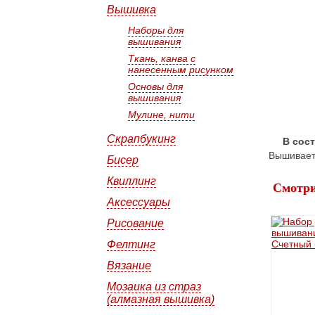
Вышивка
Наборы для
вышивания
Ткань, канва с
нанесенным рисунком
Основы для
вышивания
Мулине, нити
Скрапбукинг
В сос
Вышиваетс
Бисер
Квиллинг
Смотри
Аксессуары
Рисование
Фелтинг
Вязание
Мозаика из страз
(алмазная вышивка)