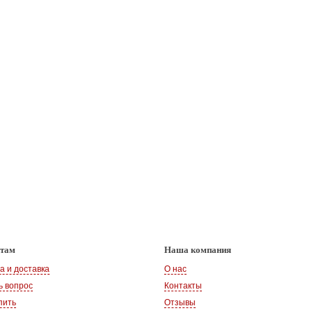
нтам
Наша компания
а и доставка
О нас
ь вопрос
Контакты
пить
Отзывы