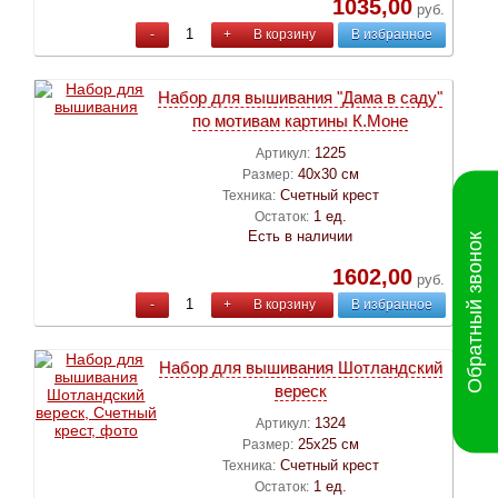
1035,00
руб.
-
+
В корзину
В избранное
Набор для вышивания "Дама в саду"
по мотивам картины К.Моне
1225
Артикул:
40х30 см
Размер:
Счетный крест
Техника:
1 ед.
Остаток:
Есть в наличии
Обратный звонок
1602,00
руб.
-
+
В корзину
В избранное
Набор для вышивания Шотландский
вереск
1324
Артикул:
25х25 см
Размер:
Счетный крест
Техника:
1 ед.
Остаток: