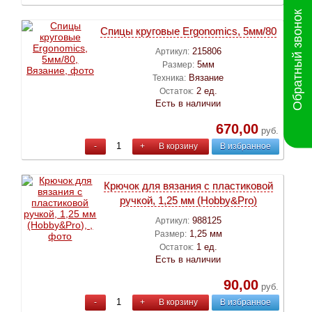
Обратный звонок
Спицы круговые Ergonomics, 5мм/80
215806
Артикул:
5мм
Размер:
Вязание
Техника:
2 ед.
Остаток:
Есть в наличии
670,00
руб.
-
+
В корзину
В избранное
Крючок для вязания с пластиковой
ручкой, 1,25 мм (Hobby&Pro)
988125
Артикул:
1,25 мм
Размер:
1 ед.
Остаток:
Есть в наличии
90,00
руб.
-
+
В корзину
В избранное