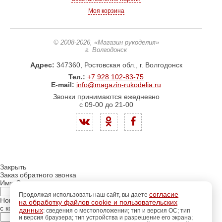
Моя корзина
© 2008-2026
, «Магазин рукоделия»
г. Волгодонск
Адрес:
347360, Ростовская обл., г. Волгодонск
Тел.:
+7 928 102-83-75
E-mail:
info@magazin-rukodelia.ru
Звонки принимаются ежедневно
с 09-00 до 21-00
Закрыть
Заказ обратного звонка
Имя Отчество:
согласие
Продолжая использовать наш сайт, вы даете
Номер телефона:
на обработку файлов cookie и пользовательских
с кодом города
данных
: сведения о местоположении; тип и версия ОС; тип
и версия браузера; тип устройства и разрешение его экрана;