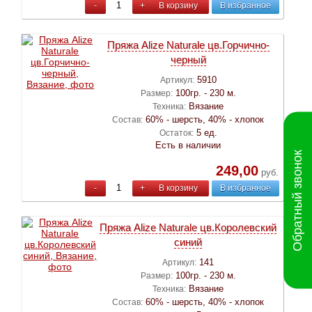
-
+
В корзину
В избранное
Пряжа Alize Naturale цв.Горчично-
черный
5910
Артикул:
100гр. - 230 м.
Размер:
Вязание
Техника:
60% - шерсть, 40% - хлопок
Состав:
5 ед.
Остаток:
Есть в наличии
Обратный звонок
249,00
руб.
-
+
В корзину
В избранное
Пряжа Alize Naturale цв.Королевский
синий
141
Артикул:
100гр. - 230 м.
Размер:
Вязание
Техника:
60% - шерсть, 40% - хлопок
Состав: