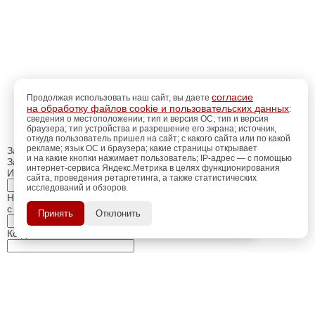
согласие
Продолжая использовать наш сайт, вы даете
на обработку файлов cookie и пользовательских данных
:
сведения о местоположении; тип и версия ОС; тип и версия
браузера; тип устройства и разрешение его экрана; источник,
откуда пользователь пришел на сайт; с какого сайта или по какой
рекламе; язык ОС и браузера; какие страницы открывает
Закрыть
и на какие кнопки нажимает пользователь; IP-адрес — с помощью
Заказ обратного звонка
интернет-сервиса Яндекс.Метрика в целях функционирования
Имя Отчество:
сайта, проведения ретаргетинга, а также статистических
исследований и обзоров.
регистрацию
Пройдите
для
Номер телефона:
использования
ПОЗЖЕ
с кодом города
Принять
Отклонить
дополнительных возможностей
сайта.
Когда позвонить?
Изменить число
Введите текст с картинки:
Я принимаю условия
политики конфиденциальности