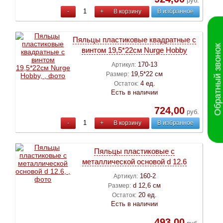
руб.
-
+
В корзину
В избранное
Пяльцы пластиковые квадратные с
Обратный звонок
винтом 19,5*22см Nurge Hobby
170-13
Артикул:
19,5*22 см
Размер:
4 ед.
Остаток:
Есть в наличии
724,00
руб.
-
+
В корзину
В избранное
Пяльцы пластиковые с
металлической основой d 12.6
160-2
Артикул:
d 12,6 см
Размер:
20 ед.
Остаток:
Есть в наличии
493,00