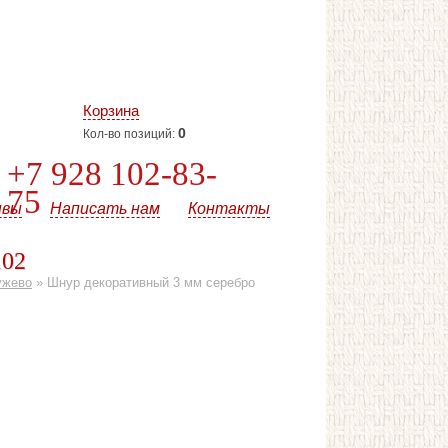
Корзина
0
Кол-во позиций:
+7 928 102-83-
75
ывы
Написать нам
Контакты
102
ужево
»
Шнур декоративный 3 мм серебро