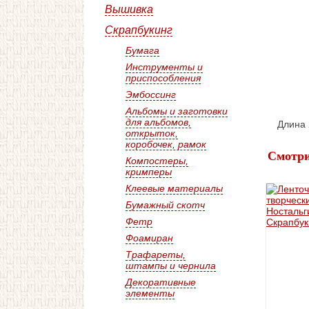
Вышивка
Скрапбукинг
Бумага
Инструменты и
приспособления
Эмбоссинг
Альбомы и заготовки
для альбомов,
Длина 
открыток,
коробочек, рамок
Смотри
Компостеры,
кримперы
Клеевые материалы
Бумажный скотч
Фетр
Фоамиран
Трафареты,
штампы и чернила
Декоративные
элементы