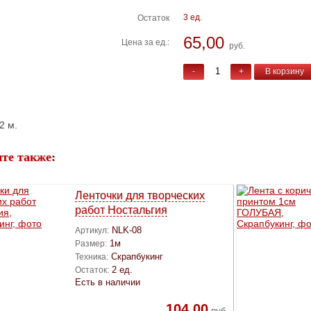
3 ед.
Остаток
65,00
Цена за ед.:
руб.
-
+
В корзину
2 м.
те также:
Ленточки для творческих
работ Ностальгия
NLK-08
Артикул:
1м
Размер:
Скрапбукинг
Техника:
2 ед.
Остаток:
Есть в наличии
104,00
руб.