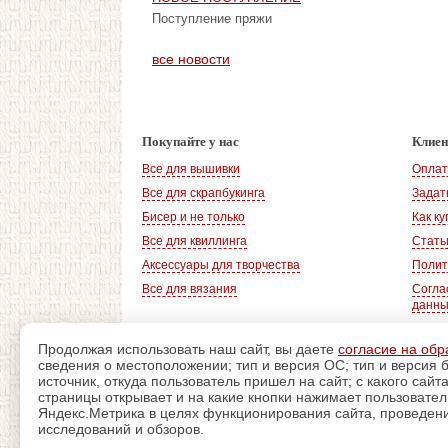
Поступление пряжи
все новости
Покупайте у нас
Клие
Все для вышивки
Оплат
Все для скрапбукинга
Задат
Бисер и не только
Как ку
Все для квиллинга
Стать
Аксессуары для творчества
Полит
Все для вязания
Согла
данн
Продолжая использовать наш сайт, вы даете
согласие на обр
сведения о местоположении; тип и версия ОС; тип и версия б
© 2008-2026
, «Магазин рукоделия»
источник, откуда пользователь пришел на сайт; с какого сайт
г. Волгодонск
страницы открывает и на какие кнопки нажимает пользовате
Яндекс.Метрика в целях функционирования сайта, проведения
исследований и обзоров.