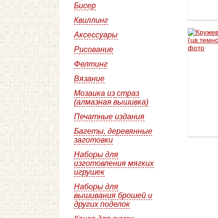
Бисер
Квиллинг
Аксессуары
Рисование
Фелтинг
Вязание
Мозаика из страз
(алмазная вышивка)
Печатные издания
Багеты, деревянные
заготовки
Наборы для
изготовления мягких
игрушек
Наборы для
вышивания брошей и
других поделок