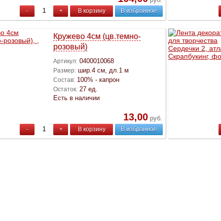
-
+
В корзину
В избранное
Кружево 4см (цв.темно-
розовый)
0400010068
Артикул:
шир.4 см, дл.1 м
Размер:
100% - капрон
Состав:
27 ед.
Остаток:
Есть в наличии
13,00
руб.
-
+
В корзину
В избранное