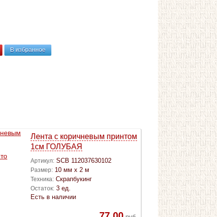
В избранное
Лента с коричневым принтом
1см ГОЛУБАЯ
SCB 112037630102
Артикул:
10 мм х 2 м
Размер:
Скрапбукинг
Техника:
3 ед.
Остаток:
Есть в наличии
77,00
руб.