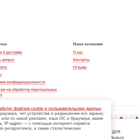
нтам
Наша компания
а и доставка
О нас
ь вопрос
Контакты
пить
Отзывы
и
ика конфиденциальности
сие на обработку персональных
ых
аботку файлов cookie и пользовательских данных
:
раузера; тип устройства и разрешение его экрана;
Адрес:
347360, Ростовская обл., г. Волгодонск
а или по какой рекламе; язык ОС и браузера; какие
Тел.:
+7 928 102-83-75
ль; IP-адрес — с помощью интернет-сервиса
E-mail:
info@magazin-rukodelia.ru
 ретаргетинга, а также статистических
регистрацию
Пройдите
для
Звонки принимаются ежедневно
использования дополнительных