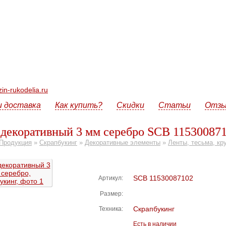
n-rukodelia.ru
и доставка
Как купить?
Скидки
Статьи
Отз
декоративный 3 мм серебро SCB 11530087
Продукция
»
Скрапбукинг
»
Декоративные элементы
»
Ленты, тесьма, кр
SCB 11530087102
Артикул:
Размер:
Скрапбукинг
Техника:
Есть в наличии