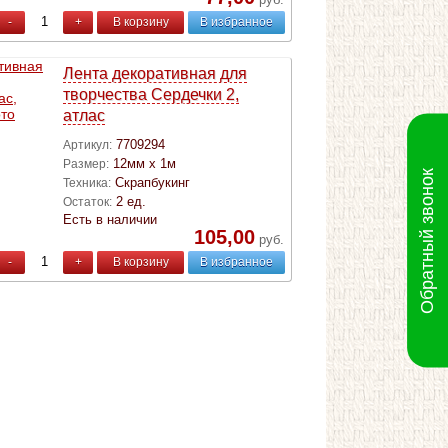
-
+
В корзину
В избранное
Лента декоративная для
творчества Сердечки 2,
атлас
7709294
Артикул:
12мм х 1м
Размер:
Обратный звонок
Скрапбукинг
Техника:
2 ед.
Остаток:
Есть в наличии
105,00
руб.
-
+
В корзину
В избранное