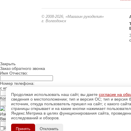
© 2008-2026
, «Магазин рукоделия»
г. Волгодонск
Закрыть
Заказ обратного звонка
Имя Отчество:
Номер телефона:
с кодом города
Продолжая использовать наш сайт, вы даете
согласие на обр
Когда позвонить?
сведения о местоположении; тип и версия ОС; тип и версия б
источник, откуда пользователь пришел на сайт; с какого сайт
страницы открывает и на какие кнопки нажимает пользовате
Яндекс.Метрика в целях функционирования сайта, проведения
Изменить число
исследований и обзоров.
Введите текст с картинки:
Я принимаю условия
Принять
Отклонить
политики конфиденциальности