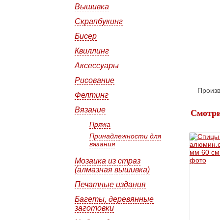
Вышивка
Скрапбукинг
Бисер
Квиллинг
Аксессуары
Рисование
Произв
Фелтинг
Вязание
Смотри
Пряжа
Принадлежности для
вязания
Мозаика из страз
(алмазная вышивка)
Печатные издания
Багеты, деревянные
заготовки