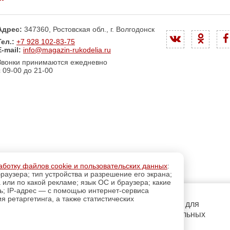
Адрес:
347360, Ростовская обл., г. Волгодонск
Тел.:
+7 928 102-83-75
E-mail:
info@magazin-rukodelia.ru
Звонки принимаются ежедневно
с 09-00 до 21-00
аботку файлов cookie и пользовательских данных
:
раузера; тип устройства и разрешение его экрана;
а или по какой рекламе; язык ОС и браузера; какие
ль; IP-адрес — с помощью интернет-сервиса
 ретаргетинга, а также статистических
регистрацию
Пройдите
для
использования дополнительных
возможностей сайта.