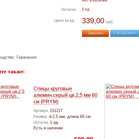
Нет в наличии
0 ед.
Остаток
339,00
Цена за ед.:
руб.
Заказать
В избранное
одство: Германия
те также:
Спицы круговые
алюмин.серый цв.2,5 мм 60
см (PRYM)
211217
Артикул:
d-2,5 мм, длина 60 см
Размер:
1 ед.
Остаток:
Есть в наличии