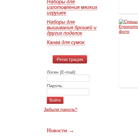
Наборы для
изготовления мягких
игрушек
Наборы для
вышивания брошей и
других поделок
Канва для сумок
Регистрация
Логин (E-mail):
Пароль:
Забыли пароль?
Новости →