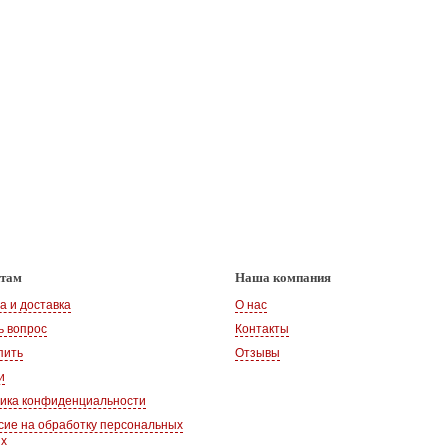
нтам
Наша компания
а и доставка
О нас
ь вопрос
Контакты
пить
Отзывы
и
ика конфиденциальности
сие на обработку персональных
ых