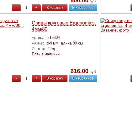
500,00
руб.
-
+
В корзину
В избранное
Спицы круговые Ergonomics,
4мм/80
215804
Артикул:
d-4 мм, длина 80 см
Размер:
2 ед.
Остаток:
Есть в наличии
616,00
руб.
-
+
В корзину
В избранное