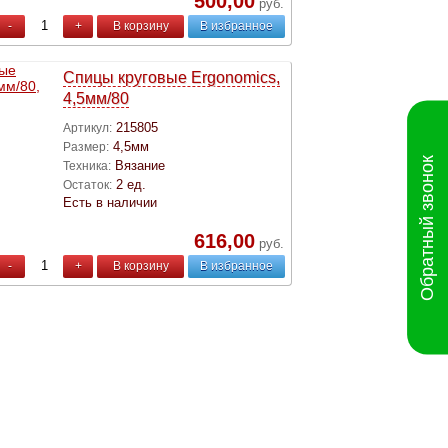
500,00
руб.
-
+
В корзину
В избранное
Спицы круговые Ergonomics,
4,5мм/80
215805
Артикул:
4,5мм
Размер:
Обратный звонок
Вязание
Техника:
2 ед.
Остаток:
Есть в наличии
616,00
руб.
-
+
В корзину
В избранное