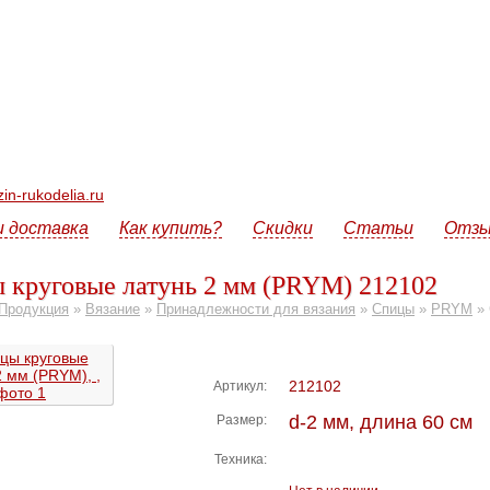
n-rukodelia.ru
и доставка
Как купить?
Скидки
Статьи
Отз
 круговые латунь 2 мм (PRYM) 212102
Продукция
»
Вязание
»
Принадлежности для вязания
»
Спицы
»
PRYM
»
212102
Артикул:
d-2 мм, длина 60 см
Размер:
Техника: