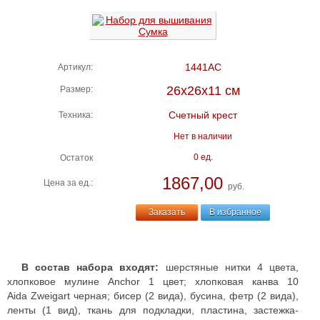
1441АС
Артикул:
26х26х11 см
Размер:
Счетный крест
Техника:
Нет в наличии
0 ед.
Остаток
1867,00
Цена за ед.:
руб.
Заказать
В избранное
В состав набора входят:
шерстяные нитки 4 цвета,
хлопковое мулине Anchor 1 цвет; хлопковая канва 10
Aida Zweigart черная; бисер (2 вида), бусина, фетр (2 вида),
ленты (1 вид), ткань для подкладки, пластина, застежка-