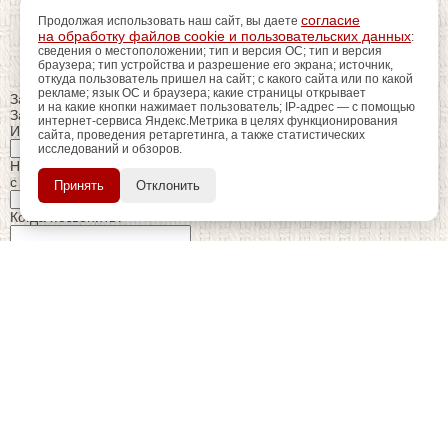
согласие
Продолжая использовать наш сайт, вы даете
на обработку файлов cookie и пользовательских данных
:
сведения о местоположении; тип и версия ОС; тип и версия
браузера; тип устройства и разрешение его экрана; источник,
откуда пользователь пришел на сайт; с какого сайта или по какой
рекламе; язык ОС и браузера; какие страницы открывает
Закрыть
и на какие кнопки нажимает пользователь; IP-адрес — с помощью
Заказ обратного звонка
интернет-сервиса Яндекс.Метрика в целях функционирования
Имя Отчество:
сайта, проведения ретаргетинга, а также статистических
исследований и обзоров.
регистрацию
Пройдите
для
Номер телефона:
использования
ПОЗЖЕ
с кодом города
Принять
Отклонить
дополнительных возможностей
сайта.
Когда позвонить?
Изменить число
Введите текст с картинки:
Я принимаю условия
политики конфиденциальности
Я даю согласие на
обработку персональных данных
Отправить заявку