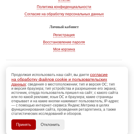
Политика конфиденциальности
Согласие на обработку персональных данных
Личный кабинет
Регистрация
Восстановление пароля
Моя корзина
© 2008-2026
, «Магазин рукоделия»
г. Волгодонск
согласие
Продолжая использовать наш сайт, вы даете
на обработку файлов cookie и пользовательских
Адрес:
347360, Ростовская обл., г. Волгодонск
данных
: сведения о местоположении; тип и версия ОС; тип
и версия браузера; тип устройства и разрешение его экрана;
Тел.:
+7 928 102-83-75
источник, откуда пользователь пришел на сайт; с какого сайта
E-mail:
info@magazin-rukodelia.ru
или по какой рекламе; язык ОС и браузера; какие страницы
Звонки принимаются ежедневно
открывает и на какие кнопки нажимает пользователь; IP-адрес
— с помощью интернет-сервиса Яндекс.Метрика в целях
с 09-00 до 21-00
функционирования сайта, проведения ретаргетинга, а также
статистических исследований и обзоров.
регистрацию
Пройдите
для
использования
ПОЗЖЕ
Принять
Отклонить
дополнительных возможностей
сайта.