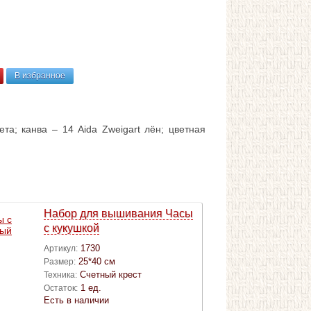
В избранное
та; канва – 14 Aida Zweigart лён; цветная
Набор для вышивания Часы
с кукушкой
1730
Артикул:
25*40 см
Размер:
Счетный крест
Техника:
1 ед.
Остаток:
Есть в наличии