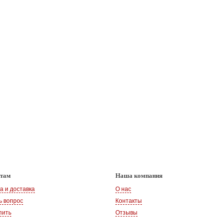
нтам
Наша компания
а и доставка
О нас
ь вопрос
Контакты
пить
Отзывы