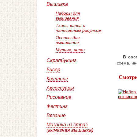
Вышивка
Наборы для
вышивания
Ткань, канва с
нанесенным рисунком
Основы для
вышивания
Мулине, нити
В сос
Скрапбукинг
схема, ин
Бисер
Смотри
Квиллинг
Аксессуары
Рисование
Фелтинг
Вязание
Мозаика из страз
(алмазная вышивка)