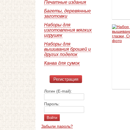
Печатные издания
Багеты, деревянные
заготовки
Наборы для
изготовления мягких
игрушек
Наборы для
вышивания брошей и
других поделок
Канва для сумок
Регистрация
Логин (E-mail):
Пароль:
Забыли пароль?