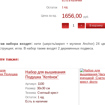
Есть в наличии
1 ед.
Остаток
1656,00
Цена за ед.:
руб.
-
+
В корзину
тав набора входят:
нити (шерсть/акрил + мулине Anchor) 24 цве
струкция; игла. В набор также входят 2 деревянных подвеса.
те также:
Набор для вышивания
Подушка "Котёнок"
1100
Артикул:
30х30 см
Размер:
Счетный крест
Техника:
1 ед.
Остаток:
Есть в наличии