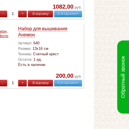
1082,00
руб.
-
+
В корзину
В избранное
Набор для вышивания
Анемон
640
Артикул:
13х16 см
Размер:
Счетный крест
Техника:
Обратный звонок
1 ед.
Остаток:
Есть в наличии
200,00
руб.
-
+
В корзину
В избранное