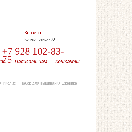
Корзина
0
Кол-во позиций:
+7 928 102-83-
75
ывы
Написать нам
Контакты
я Риолис
»
Набор для вышивания Ежевика