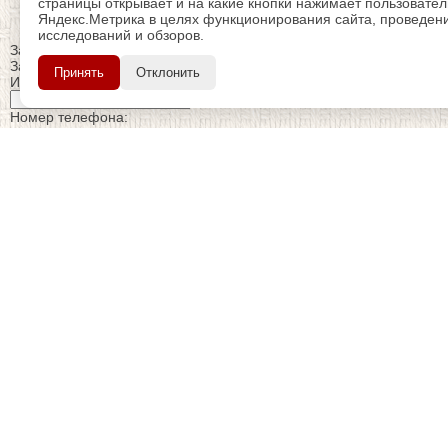
страницы открывает и на какие кнопки нажимает пользовате
Яндекс.Метрика в целях функционирования сайта, проведения
исследований и обзоров.
Закрыть
Заказ обратного звонка
Принять
Отклонить
Имя Отчество:
Номер телефона:
с кодом города
Когда позвонить?
Изменить число
Введите текст с картинки:
Я принимаю условия
политики конфиденциальности
Я даю согласие на
обработку персональных данных
Отправить заявку