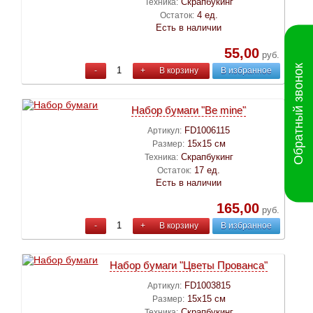
Скрапбукинг
Техника:
4 ед.
Остаток:
Есть в наличии
55,00
руб.
Обратный звонок
-
+
В корзину
В избранное
Набор бумаги "Be mine"
FD1006115
Артикул:
15х15 см
Размер:
Скрапбукинг
Техника:
17 ед.
Остаток:
Есть в наличии
165,00
руб.
-
+
В корзину
В избранное
Набор бумаги "Цветы Прованса"
FD1003815
Артикул:
15х15 см
Размер:
Скрапбукинг
Техника: