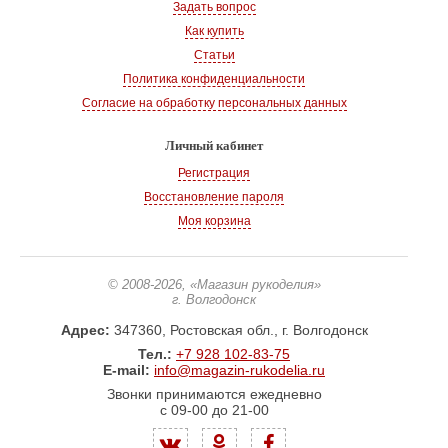
Задать вопрос
Как купить
Статьи
Политика конфиденциальности
Согласие на обработку персональных данных
Личный кабинет
Регистрация
Восстановление пароля
Моя корзина
© 2008-2026
, «Магазин рукоделия»
г. Волгодонск
Адрес:
347360, Ростовская обл., г. Волгодонск
Тел.:
+7 928 102-83-75
E-mail:
info@magazin-rukodelia.ru
Звонки принимаются ежедневно
с 09-00 до 21-00