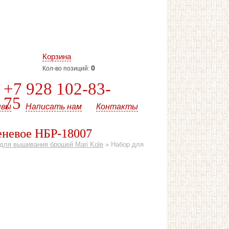
Корзина
0
Кол-во позиций:
+7 928 102-83-
75
ывы
Написать нам
Контакты
еневое НБР-18007
для вышивания брошей Mari Kole
»
Набор для