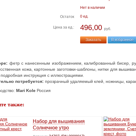
Нет в наличии
0 ед.
Остаток
496,00
Цена за ед.:
руб.
Заказать
В избранное
оре:
фетр с нанесенным изображением, калиброванный бисер, руб
усственная кожа, картонные заготовки-шаблоны, нитки для вышива
 подробная инструкция с иллюстрациями.
ельно потребуется:
прозрачный удаляемый клей, ножницы, кара
одство:
Mari Kole
Россия
те также:
Набор для вышивания
Cолнечное утро