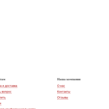
нтам
Наша компания
а и доставка
О нас
ь вопрос
Контакты
пить
Отзывы
и