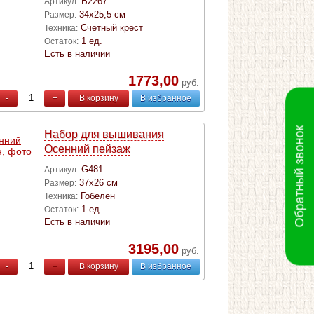
B2267
Артикул:
34х25,5 см
Размер:
Счетный крест
Техника:
1 ед.
Остаток:
Есть в наличии
1773,00
руб.
-
+
В корзину
В избранное
Обратный звонок
Набор для вышивания
Осенний пейзаж
G481
Артикул:
37х26 см
Размер:
Гобелен
Техника:
1 ед.
Остаток:
Есть в наличии
3195,00
руб.
-
+
В корзину
В избранное