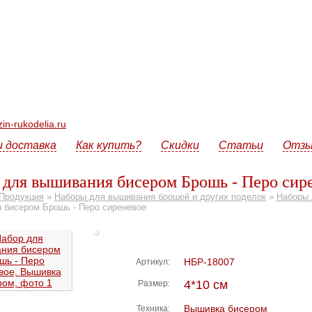
n-rukodelia.ru
и доставка
Как купить?
Скидки
Статьи
Отз
 для вышивания бисером Брошь - Перо сир
Продукция
»
Наборы для вышивания брошей и других поделок
»
Наборы 
 бисером Брошь - Перо сиреневое
НБР-18007
Артикул:
4*10 см
Размер:
Вышивка бисером
Техника: