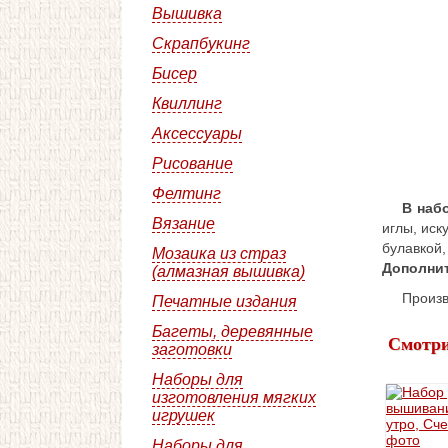
Вышивка
Скрапбукинг
Бисер
Квиллинг
Аксессуары
Рисование
Фелтинг
В наб
Вязание
иглы, иск
булавкой,
Мозаика из страз
Дополнит
(алмазная вышивка)
Произв
Печатные издания
Багеты, деревянные
Смотри
заготовки
Наборы для
изготовления мягких
игрушек
Наборы для