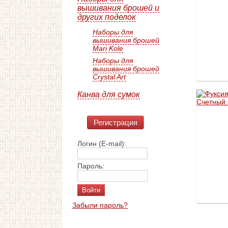
вышивания брошей и
других поделок
Наборы для
вышивания брошей
Mari Kole
Наборы для
вышивания брошей
Crystal Art
Канва для сумок
Регистрация
Логин (E-mail):
Пароль:
Забыли пароль?