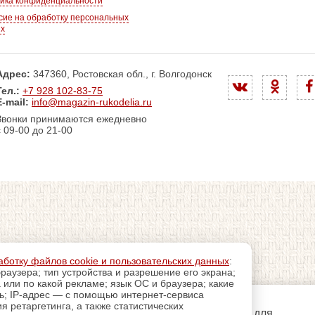
ика конфиденциальности
сие на обработку персональных
ых
Адрес:
347360, Ростовская обл., г. Волгодонск
Тел.:
+7 928 102-83-75
E-mail:
info@magazin-rukodelia.ru
Звонки принимаются ежедневно
с 09-00 до 21-00
аботку файлов cookie и пользовательских данных
:
раузера; тип устройства и разрешение его экрана;
а или по какой рекламе; язык ОС и браузера; какие
ль; IP-адрес — с помощью интернет-сервиса
 ретаргетинга, а также статистических
регистрацию
Пройдите
для