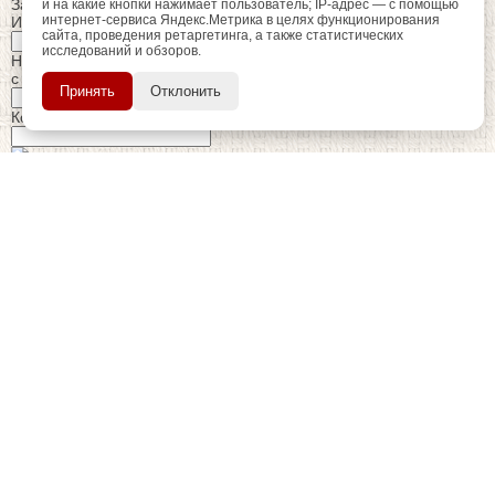
Заказ обратного звонка
и на какие кнопки нажимает пользователь; IP-адрес — с помощью
интернет-сервиса Яндекс.Метрика в целях функционирования
Имя Отчество:
сайта, проведения ретаргетинга, а также статистических
исследований и обзоров.
регистрацию
Пройдите
для
Номер телефона:
использования
с кодом города
ПОЗЖЕ
Принять
Отклонить
дополнительных возможностей
сайта.
Когда позвонить?
Изменить число
Введите текст с картинки:
Я принимаю условия
политики конфиденциальности
Я даю согласие на
обработку персональных данных
Отправить заявку