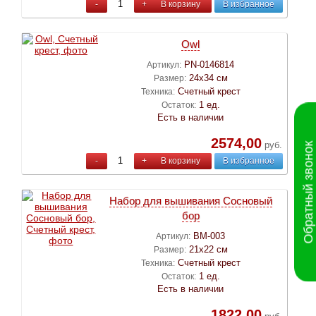
-
+
В корзину
В избранное
Owl
PN-0146814
Артикул:
24х34 см
Размер:
Счетный крест
Техника:
1 ед.
Остаток:
Есть в наличии
2574,00
руб.
Обратный звонок
-
+
В корзину
В избранное
Набор для вышивания Сосновый
бор
ВМ-003
Артикул:
21х22 см
Размер:
Счетный крест
Техника:
1 ед.
Остаток:
Есть в наличии
1822,00